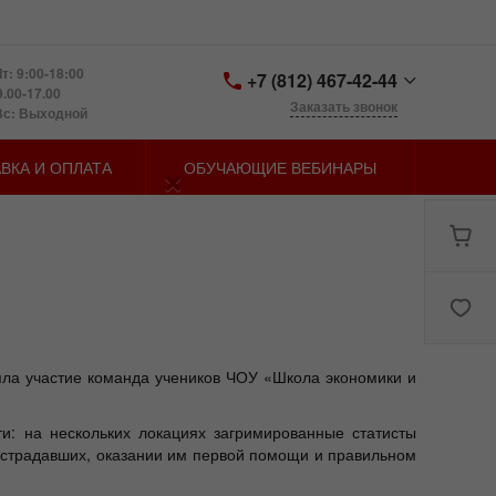
т: 9:00-18:00
+7 (812) 467-42-44
9.00-17.00
Заказать звонок
Вс: Выходной
+7 (812) 467-42-44
×
ВКА И ОПЛАТА
ОБУЧАЮЩИЕ ВЕБИНАРЫ
Санкт-Петербург,
Петергофское шоссе д.
73, лит. У
zakaz@spbmn.ru
яла участие команда учеников ЧОУ «Школа экономики и
и: на нескольких локациях загримированные статисты
острадавших, оказании им первой помощи и правильном