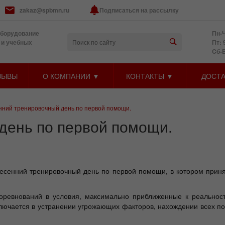
zakaz@spbmn.ru
Подписаться на рассылку
оборудование
Пн-Ч
 и учебных
Пт: 
Cб-
ЗЫВЫ
О КОМПАНИИ ▼
КОНТАКТЫ ▼
ДОСТА
нний тренировочный день по первой помощи.
день по первой помощи.
 весенний тренировочный день по первой помощи, в котором прин
оревнований в условия, максимально приближенные к реальност
лючается в устранении угрожающих факторов, нахождении всех п