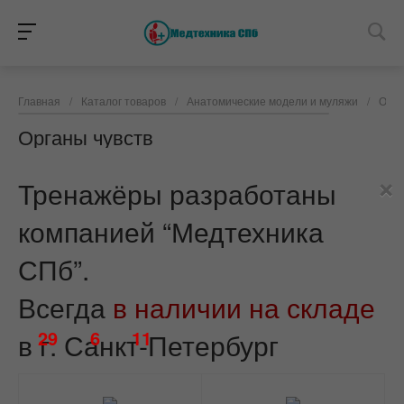
Главная
/
Каталог товаров
/
Анатомические модели и муляжи
/
Орга
Органы чувств
×
Тренажёры разработаны
компанией “Медтехника
СПб”.
Всегда
в наличии на складе
29
6
11
в г. Санкт-Петербург