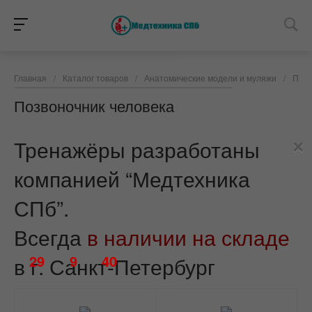
Главная
/
Каталог товаров
/
Анатомические модели и муляжи
/
Позв
Позвоночник человека
×
Тренажёры разработаны
компанией “Медтехника
СПб”.
Всегда
в наличии на складе
29
9
40
в г. Санкт-Петербург