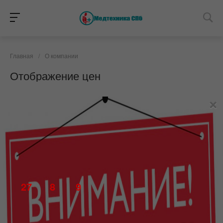
Главная
/
О компании
Отображение цен
×
27
8
9