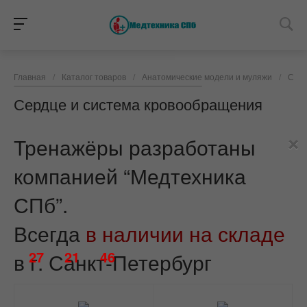
Главная
/
Каталог товаров
/
Анатомические модели и муляжи
/
Серд
Сердце и система кровообращения
×
Тренажёры разработаны
компанией “Медтехника
СПб”.
Всегда
в наличии на складе
27
21
46
в г. Санкт-Петербург