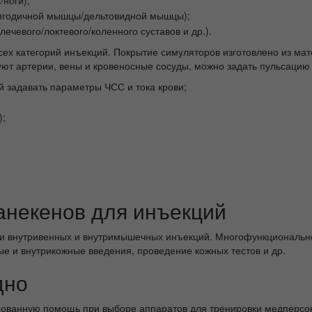
ягодичной мышцы/дельтовидной мышцы);
чевого/локтевого/коленного суставов и др.).
ех категорий инъекций. Покрытие симуляторов изготовлено из мат
уют артерии, вены и кровеносные сосуды, можно задать пульсацию
 задавать параметры ЧСС и тока крови;
);
анекенов для инъекций
ми внутривенных и внутримышечных инъекций. Многофункционально
е и внутрикожные введения, проведение кожных тестов и др.
дно
ванную помощь при выборе аппаратов для тренировки медперсон