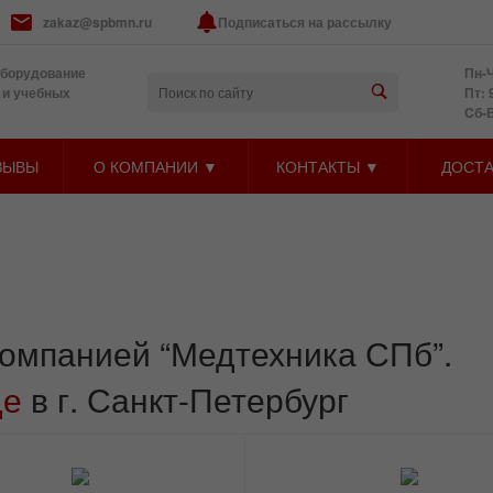
zakaz@spbmn.ru
Подписаться на рассылку
оборудование
Пн-Ч
 и учебных
Пт: 
Cб-
ЗЫВЫ
О КОМПАНИИ ▼
КОНТАКТЫ ▼
ДОСТА
омпанией “Медтехника СПб”.
де
в г. Санкт-Петербург