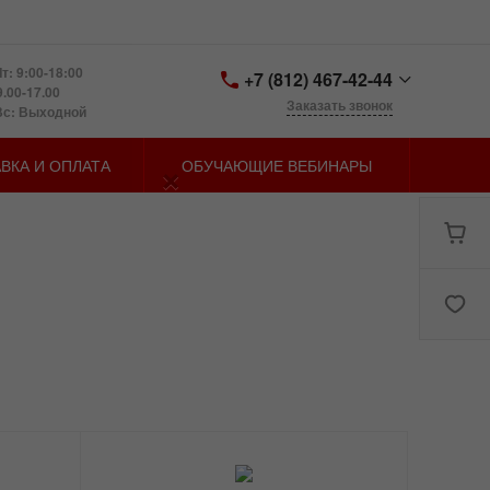
т: 9:00-18:00
+7 (812) 467-42-44
9.00-17.00
Заказать звонок
Вс: Выходной
+7 (812) 467-42-44
×
ВКА И ОПЛАТА
ОБУЧАЮЩИЕ ВЕБИНАРЫ
Санкт-Петербург,
Петергофское шоссе д.
73, лит. У
zakaz@spbmn.ru