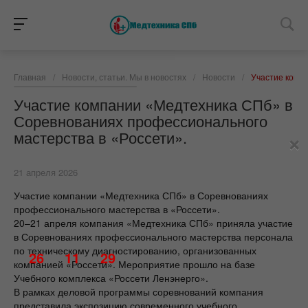
Главная
/
Новости, статьи. Мы в новостях
/
Новости
/
Участие комп
Участие компании «Медтехника СПб» в
Соревнованиях профессионального
×
мастерства в «Россети».
21 апреля 2026
Участие компании «Медтехника СПб» в Соревнованиях
профессионального мастерства в «Россети».
20–21 апреля компания «Медтехника СПб» приняла участие
в Соревнованиях профессионального мастерства персонала
по техническому диагностированию, организованных
26
11
29
компанией «Россети». Мероприятие прошло на базе
Учебного комплекса «Россети Ленэнерго».
В рамках деловой программы соревнований компания
представила экспозицию современного учебного