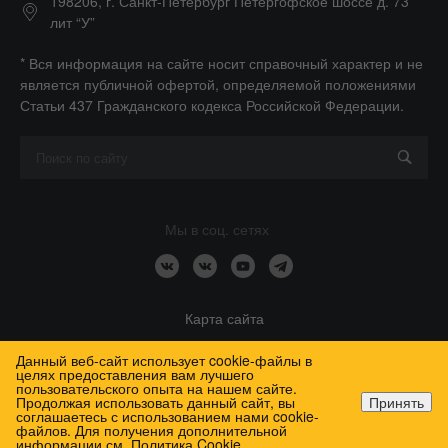
198206, г. Санкт-Петербург Петергофское шоссе д. 73
лит “У”
* Вся информация на сайте носит справочный характер и не
является публичной офертой, определяемой положениями
Статьи 437 Гражданского кодекса Российской Федерации.
Мы в соц. сетях
Карта сайта
Данный веб-сайт использует cookie-файлы в
целях предоставления вам лучшего
пользовательского опыта на нашем сайте.
Продолжая использовать данный сайт, вы
Принять
соглашаетесь с использованием нами cookie-
2026 Медтехника Спб, Все права защищены
файлов. Для получения дополнительной
Главная
Главная
Кабинет
Кабинет
Корзина
Корзина
Избранные
Избранные
информации см.
Политика Cookie
.