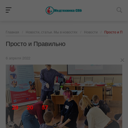
Главная
/
Новости, статьи. Мы в новостях
/
Новости
/
Просто и Пра
Просто и Правильно
×
6 апреля 2022
29
20
57