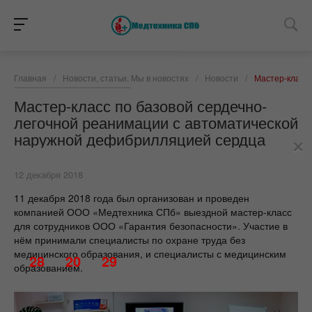
Главная
/
Новости, статьи. Мы в новостях
/
Новости
/
Мастер-класс
Мастер-класс по базовой сердечно-
легочной реанимации с автоматической
×
наружной дефибрилляцией сердца
12 декабря 2018
11 декабря 2018 года был организован и проведен
компанией ООО «Медтехника СПб» выездной мастер-класс
для сотрудников ООО «Гарантия безопасности». Участие в
нём принимали специалисты по охране труда без
медицинского образования, и специалисты с медицинским
28
20
29
образованием.