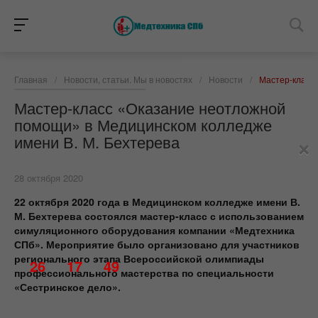
Главная
/
Новости, статьи. Мы в новостях
/
Новости
/
Мастер-класс
Мастер-класс «Оказание неотложной
помощи» в Медицинском колледже
×
имени В. М. Бехтерева
28 октября 2020
22 октября 2020 года в Медицинском колледже имени В.
М. Бехтерева состоялся мастер-класс с использованием
симуляционного оборудования компании «Медтехника
СПб». Мероприятие было организовано для участников
регионального этапа Всероссийской олимпиады
26
17
49
профессионального мастерства по специальности
«Сестринское дело».