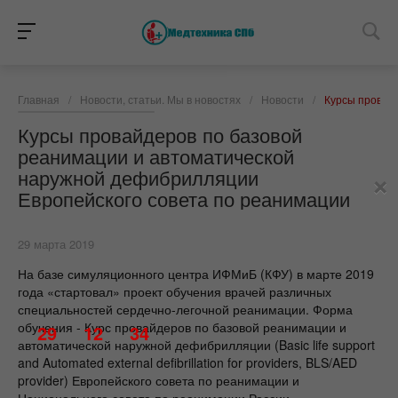
Главная
/
Новости, статьи. Мы в новостях
/
Новости
/
Курсы провай
Курсы провайдеров по базовой
реанимации и автоматической
×
наружной дефибрилляции
Европейского совета по реанимации
29 марта 2019
На базе симуляционного центра ИФМиБ (КФУ) в марте 2019
года «стартовал» проект обучения врачей различных
специальностей сердечно-легочной реанимации. Форма
обучения - Курс провайдеров по базовой реанимации и
29
12
34
автоматической наружной дефибрилляции (Basic life support
and Automated external defibrillation for providers, BLS/AED
provider) Европейского совета по реанимации и
Национального совета по реанимации России.