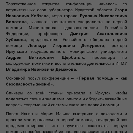
Торжественное открытие конференции началось со
вступительных слов губернатора Иркутской области
Игоря
Ивановича Кобзева
, мэра города
Руслана Николаевича
Болотова
, главного внештатного специалиста по первой
помощи Министерства здравоохранения Российской
Федерации, профессора
Дмитрия Анатольевича
Хубезова
, председателя Российского общества первой
помощи
Леонида Игоревича Дежурного
, ректора
Иркутского государственного медицинского университета
Андрея Викторович Щербатых
, проректора по
молодежной политике и воспитательной деятельности ИГМУ
Владимира Ивановича Демакова
.
Основной посыл конференции –
«Первая помощь – как
безопасность жизни!»
.
Спикеры со всей страны приехали в Иркутск, чтобы
поделиться своими знаниями, опытом и обсудить важнейшие
вопросы современной системы оказания первой помощи.
Павел Ильин и Мария Ильина выступили с докладами и
провели мастер-классы по первой помощи, в очередной раз
продемонстрировав, что научиться оказывать первую
помощь способен каждый из нас, вне зависимости от пола и