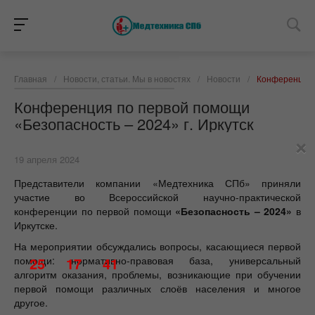
Главная
/
Новости, статьи. Мы в новостях
/
Новости
/
Конференция п
Конференция по первой помощи
«Безопасность – 2024» г. Иркутск
×
19 апреля 2024
Представители компании «Медтехника СПб» приняли
участие во Всероссийской научно-практической
конференции по первой помощи
«Безопасность – 2024»
в
Иркутске.
На мероприятии обсуждались вопросы, касающиеся первой
помощи: нормативно-правовая база, универсальный
25
17
41
алгоритм оказания, проблемы, возникающие при обучении
первой помощи различных слоёв населения и многое
другое.