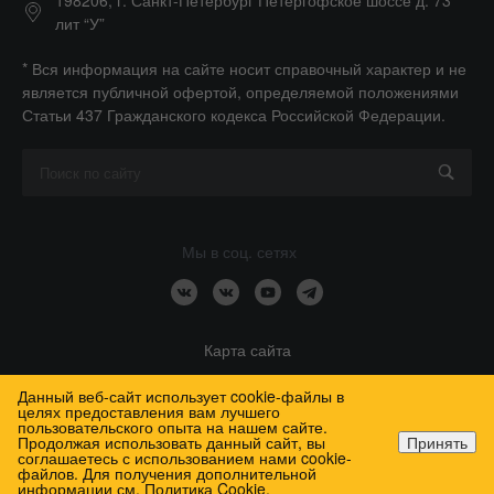
лит “У”
* Вся информация на сайте носит справочный характер и не
является публичной офертой, определяемой положениями
Статьи 437 Гражданского кодекса Российской Федерации.
Мы в соц. сетях
Карта сайта
Данный веб-сайт использует cookie-файлы в
целях предоставления вам лучшего
пользовательского опыта на нашем сайте.
Продолжая использовать данный сайт, вы
Принять
соглашаетесь с использованием нами cookie-
2026 Медтехника Спб, Все права защищены
файлов. Для получения дополнительной
Главная
Главная
Кабинет
Кабинет
Корзина
Корзина
Избранные
Избранные
информации см.
Политика Cookie
.