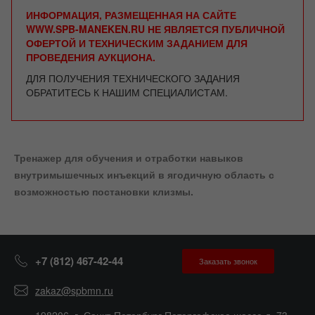
ИНФОРМАЦИЯ, РАЗМЕЩЕННАЯ НА САЙТЕ
WWW.SPB-MANEKEN.RU НЕ ЯВЛЯЕТСЯ ПУБЛИЧНОЙ
ОФЕРТОЙ И ТЕХНИЧЕСКИМ ЗАДАНИЕМ ДЛЯ
ПРОВЕДЕНИЯ АУКЦИОНА.
ДЛЯ ПОЛУЧЕНИЯ ТЕХНИЧЕСКОГО ЗАДАНИЯ
ОБРАТИТЕСЬ К НАШИМ СПЕЦИАЛИСТАМ.
Тренажер для обучения и отработки навыков
внутримышечных инъекций в ягодичную область с
возможностью постановки клизмы.
+7 (812) 467-42-44
Заказать звонок
zakaz@spbmn.ru
198206, г. Санкт-Петербург Петергофское шоссе д. 73