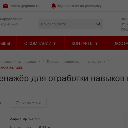
zakaz@spbmn.ru
Подписаться на рассылку
оборудование
Пн-Ч
 и учебных
Пт: 
Cб-
ЗЫВЫ
О КОМПАНИИ ▼
КОНТАКТЫ ▼
ДОСТА
в сестринского ухода
/
Тренажеры промывания желудка
/
ания желудка
нажёр для отработки навыков
0
ОТЛОЖИТЬ
Характеристики
Вес модели
—
5,44 кг.