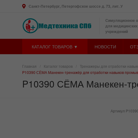
Санкт-Петербург, Петергофское шоссе д. 73, лит. У
Симуляционное 
для медицинских
учреждений
КАТАЛОГ ТОВАРОВ ▼
НОВОСТИ
ОТ
Главная
/
Каталог товаров
/
Тренажеры для отработки навыко
P10390 СЁМА Манекен-тренажёр для отработки навыков промыв
P10390 СЁМА Манекен-тре
Артикул
P1039