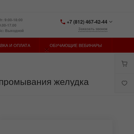
т: 9:00-18:00
+7 (812) 467-42-44
9.00-17.00
Заказать звонок
Вс: Выходной
+7 (812) 467-42-44
×
ВКА И ОПЛАТА
ОБУЧАЮЩИЕ ВЕБИНАРЫ
Санкт-Петербург,
Петергофское шоссе д.
73, лит. У
zakaz@spbmn.ru
 промывания желудка