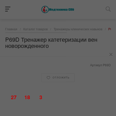
Главная
/
Каталог товаров
/
Тренажеры клинических навыков
/
P69D
P69D Тренажер катетеризации вен
новорожденного
×
Артикул
P69D
ОТЛОЖИТЬ
27
18
3