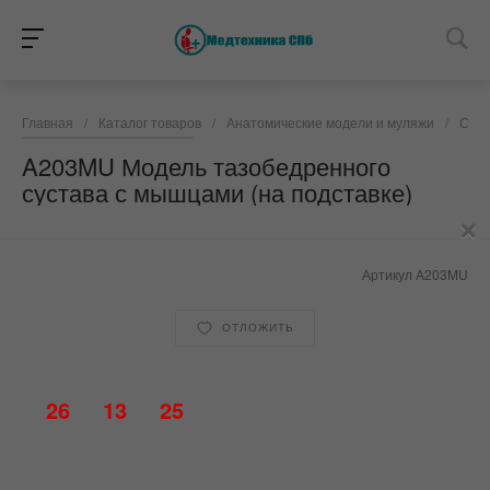
Главная
/
Каталог товаров
/
Анатомические модели и муляжи
/
Суст
A203MU Модель тазобедренного
сустава с мышцами (на подставке)
×
Артикул
A203MU
ОТЛОЖИТЬ
26
13
25