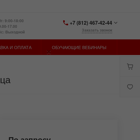
т: 9:00-18:00
+7 (812) 467-42-44
9.00-17.00
Заказать звонок
Вс: Выходной
+7 (812) 467-42-44
×
ВКА И ОПЛАТА
ОБУЧАЮЩИЕ ВЕБИНАРЫ
Санкт-Петербург,
Петергофское шоссе д.
73, лит. У
zakaz@spbmn.ru
ица
По запросу