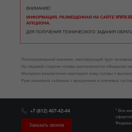
ВНИМАНИЕ!
ИНФОРМАЦИЯ, РАЗМЕЩЕННАЯ НА САЙТЕ WWW.SP
АУКЦИОНА.
ДЛЯ ПОЛУЧЕНИЯ ТЕХНИЧЕСКОГО ЗАДАНИЯ ОБРАТ
Полноразмерный манекен, имитирующий труп человека
На лицевой стороне головы располагается обширная ок
Материал реалистично имитирует кожу головы с высокой
Руки манекена съёмные с вращением в плечевых сустав
+7 (812) 467-42-44
* Вся и
офертой
Федерац
Заказать звонок