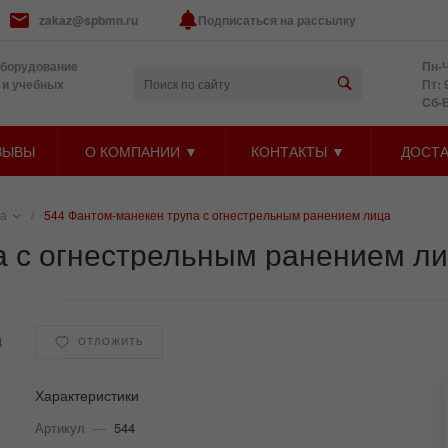
zakaz@spbmn.ru
Подписаться на рассылку
оборудование
Пн-Ч
 и учебных
Пт: 
Cб-
ЗЫВЫ
О КОМПАНИИ ▼
КОНТАКТЫ ▼
ДОСТА
за
/
544 Фантом-манекен трупа с огнестрельным ранением лица
а с огнестрельным ранением л
4
ОТЛОЖИТЬ
Характеристики
Артикул
—
544