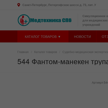
Санкт-Петербург, Петергофское шоссе д. 73, лит. У
Симуляционное 
для медицинских
учреждений
КАТАЛОГ ТОВАРОВ ▼
НОВОСТИ
ОТ
Главная
/
Каталог товаров
/
Судебно-медицинская эксперти
544 Фантом-манекен труп
Артикул
54