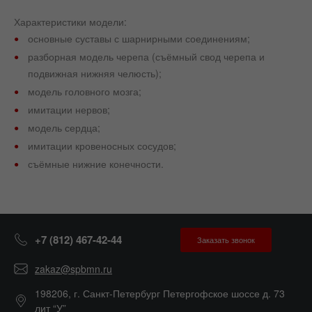
Характеристики модели:
основные суставы с шарнирными соединениям;
разборная модель черепа (съёмный свод черепа и
подвижная нижняя челюсть);
модель головного мозга;
имитации нервов;
модель сердца;
имитации кровеносных сосудов;
съёмные нижние конечности.
+7 (812) 467-42-44
Заказать звонок
zakaz@spbmn.ru
198206, г. Санкт-Петербург Петергофское шоссе д. 73
лит “У”