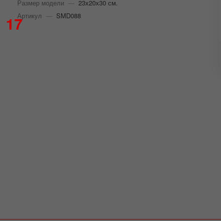
Размер модели
—
23х20х30 см.
Артикул
—
SMD088
17