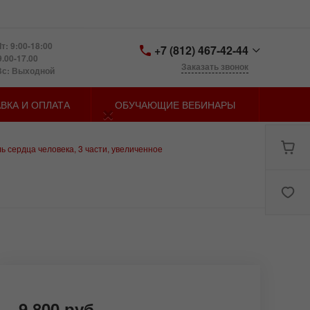
т: 9:00-18:00
+7 (812) 467-42-44
9.00-17.00
Заказать звонок
Вс: Выходной
+7 (812) 467-42-44
×
ВКА И ОПЛАТА
ОБУЧАЮЩИЕ ВЕБИНАРЫ
Санкт-Петербург,
Петергофское шоссе д.
73, лит. У
zakaz@spbmn.ru
 сердца человека, 3 части, увеличенное
9 800 руб.