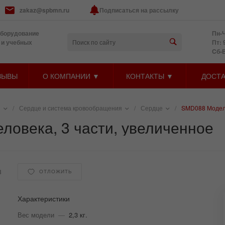
zakaz@spbmn.ru
Подписаться на рассылку
оборудование
Пн-Ч
 и учебных
Пт: 
Cб-
ЗЫВЫ
О КОМПАНИИ ▼
КОНТАКТЫ ▼
ДОСТА
и
/
Сердце и система кровообращения
/
Сердце
/
SMD088 Модель
ловека, 3 части, увеличенное
8
ОТЛОЖИТЬ
Характеристики
Вес модели
—
2,3 кг.