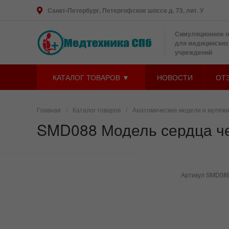
Санкт-Петербург, Петергофское шоссе д. 73, лит. У
Симуляционное 
для медицинских
учреждений
КАТАЛОГ ТОВАРОВ ▼
НОВОСТИ
ОТ
Главная
/
Каталог товаров
/
Анатомические модели и муляж
SMD088 Модель сердца че
Артикул
SMD08