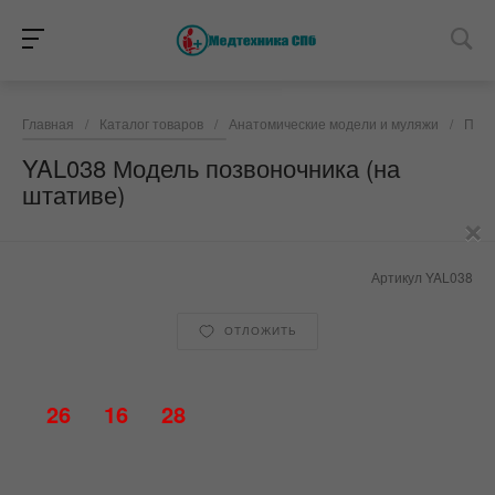
Главная
/
Каталог товаров
/
Анатомические модели и муляжи
/
Позв
YAL038 Модель позвоночника (на
штативе)
×
Артикул
YAL038
ОТЛОЖИТЬ
26
16
28