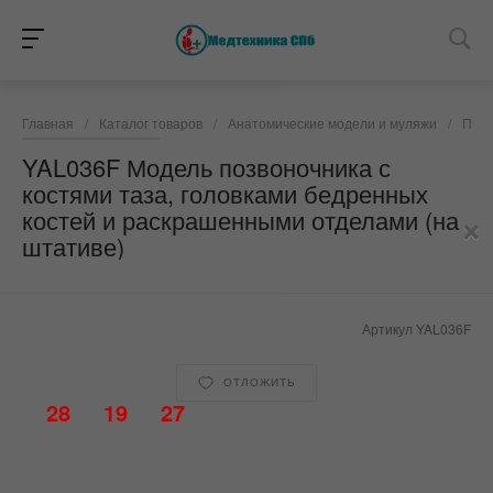
Главная
/
Каталог товаров
/
Анатомические модели и муляжи
/
Позв
YAL036F Модель позвоночника с
костями таза, головками бедренных
×
костей и раскрашенными отделами (на
штативе)
Артикул
YAL036F
ОТЛОЖИТЬ
28
19
27