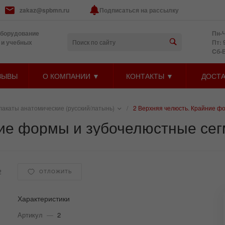
zakaz@spbmn.ru
Подписаться на рассылку
оборудование
Пн-Ч
 и учебных
Пт: 
Cб-
ЗЫВЫ
О КОМПАНИИ ▼
КОНТАКТЫ ▼
ДОСТА
лакаты анатомические (русский/латынь)
/
2 Верхняя челюсть. Крайние ф
ние формы и зубочелюстные се
2
ОТЛОЖИТЬ
Характеристики
Артикул
—
2