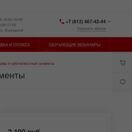
т: 9:00-18:00
+7 (812) 467-42-44
9.00-17.00
Заказать звонок
Вс: Выходной
+7 (812) 467-42-44
×
ВКА И ОПЛАТА
ОБУЧАЮЩИЕ ВЕБИНАРЫ
Санкт-Петербург,
Петергофское шоссе д.
73, лит. У
zakaz@spbmn.ru
ормы и зубочелюстные сегменты
гменты
2 100 руб.