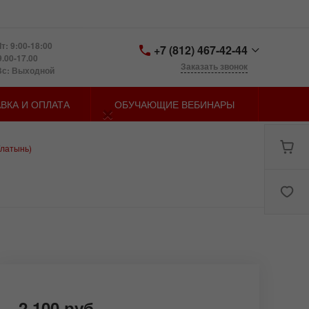
т: 9:00-18:00
+7 (812) 467-42-44
9.00-17.00
Заказать звонок
Вс: Выходной
+7 (812) 467-42-44
×
ВКА И ОПЛАТА
ОБУЧАЮЩИЕ ВЕБИНАРЫ
Санкт-Петербург,
Петергофское шоссе д.
73, лит. У
zakaz@spbmn.ru
/латынь)
2 100 руб.