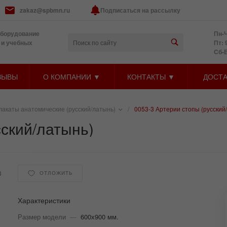
zakaz@spbmn.ru
Подписаться на рассылку
оборудование
Пн-Ч
 и учебных
Пт: 
Cб-
ЗЫВЫ
О КОМПАНИИ ▼
КОНТАКТЫ ▼
ДОСТА
лакаты анатомические (русский/латынь)
/
0053-3 Артерии стопы (русский
сский/латынь)
3
ОТЛОЖИТЬ
Характеристики
Размер модели
—
600х900 мм.