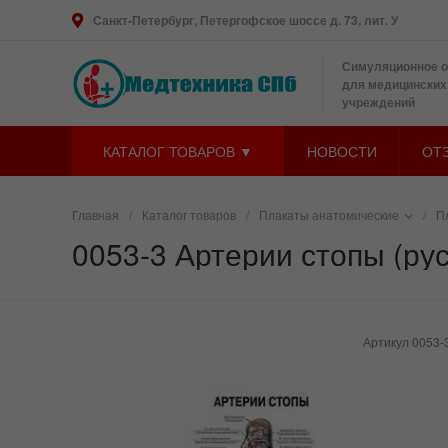
Санкт-Петербург, Петергофское шоссе д. 73, лит. У
Симуляционное 
для медицинских
учреждений
КАТАЛОГ ТОВАРОВ ▼
НОВОСТИ
ОТ
Главная
/
Каталог товаров
/
Плакаты анатомические
/
П
0053-3 Артерии стопы (ру
Артикул
0053-