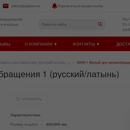
zakaz@spbmn.ru
Подписаться на рассылку
оборудование
Пн-Ч
 и учебных
Пт: 
Cб-
ЗЫВЫ
О КОМПАНИИ ▼
КОНТАКТЫ ▼
ДОСТА
лакаты анатомические (русский/латынь)
/
0069-1 Малый круг кровообраще
бращения 1 (русский/латынь)
1
ОТЛОЖИТЬ
Характеристики
Размер модели
—
600х900 мм.