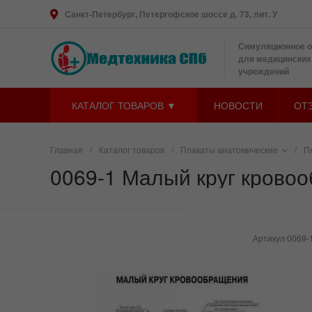
Санкт-Петербург, Петергофское шоссе д. 73, лит. У
Симуляционное 
для медицинских
учреждений
КАТАЛОГ ТОВАРОВ ▼
НОВОСТИ
ОТ
Главная
/
Каталог товаров
/
Плакаты анатомические
/
П
0069-1 Малый круг кровоо
Артикул
0069-