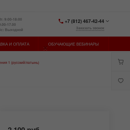
т: 9:00-18:00
+7 (812) 467-42-44
9.00-17.00
Заказать звонок
Вс: Выходной
+7 (812) 467-42-44
×
ВКА И ОПЛАТА
ОБУЧАЮЩИЕ ВЕБИНАРЫ
Санкт-Петербург,
Петергофское шоссе д.
73, лит. У
zakaz@spbmn.ru
ния 1 (русский/латынь)
2 100 руб.