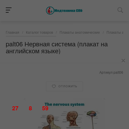
Главная
/
Каталог товаров
/
Плакаты анатомические
/
Плакаты анат
palt06 Нервная система (плакат на
английском языке)
×
Артикул
palt06
ОТЛОЖИТЬ
27
8
59