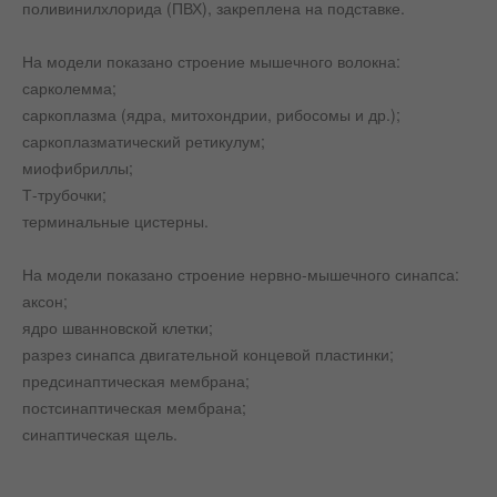
поливинилхлорида (ПВХ), закреплена на подставке.
На модели показано строение мышечного волокна:
сарколемма;
саркоплазма (ядра, митохондрии, рибосомы и др.);
саркоплазматический ретикулум;
миофибриллы;
Т-трубочки;
терминальные цистерны.
На модели показано строение нервно-мышечного синапса:
аксон;
ядро шванновской клетки;
разрез синапса двигательной концевой пластинки;
предсинаптическая мембрана;
постсинаптическая мембрана;
синаптическая щель.