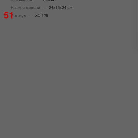
Размер модели
—
24х15х24 см.
51
Артикул
—
XC-125