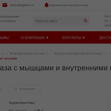
zakaz@spbmn.ru
Подписаться на рассылку
оборудование
Пн-Ч
 и учебных
Пт: 
Cб-
ЗЫВЫ
О КОМПАНИИ ▼
КОНТАКТЫ ▼
ДОСТА
и
/
Репродуктивная система
/
Модели репродуктивной системы
/
ми органами
таза с мышцами и внутренними
5
ОТЛОЖИТЬ
Характеристики
Вес модели
—
1,36 кг.