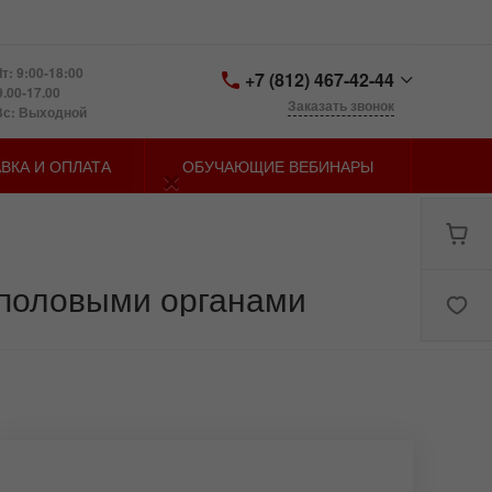
т: 9:00-18:00
+7 (812) 467-42-44
9.00-17.00
Заказать звонок
Вс: Выходной
+7 (812) 467-42-44
×
ВКА И ОПЛАТА
ОБУЧАЮЩИЕ ВЕБИНАРЫ
Санкт-Петербург,
Петергофское шоссе д.
73, лит. У
zakaz@spbmn.ru
 половыми органами