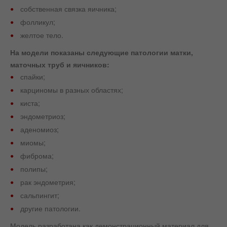
собственная связка яичника;
фолликул;
желтое тело.
На модели показаны следующие патологии матки,
маточных труб и яичников:
спайки;
карциномы в разных областях;
киста;
эндометриоз;
аденомиоз;
миомы;
фиброма;
полипы;
рак эндометрия;
сальпингит;
другие патологии.
Модель разработана как демонстрационный материал для