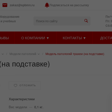
zakaz@spbmn.ru
Подписаться на рассылку
оборудование
Пн-Ч
 и учебных
Пт: 
Cб-
ЗЫВЫ
О КОМПАНИИ ▼
КОНТАКТЫ ▼
ДОСТА
и
/
Модели патологий
/
Модель патологий трахеи (на подставке)
(на подставке)
1
ОТЛОЖИТЬ
Характеристики
Вес модели
—
0,1 кг.