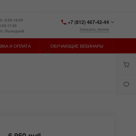
т: 9:00-18:00
+7 (812) 467-42-44
9.00-17.00
Заказать звонок
Вс: Выходной
+7 (812) 467-42-44
×
ВКА И ОПЛАТА
ОБУЧАЮЩИЕ ВЕБИНАРЫ
Санкт-Петербург,
Петергофское шоссе д.
73, лит. У
zakaz@spbmn.ru
6 950 руб.