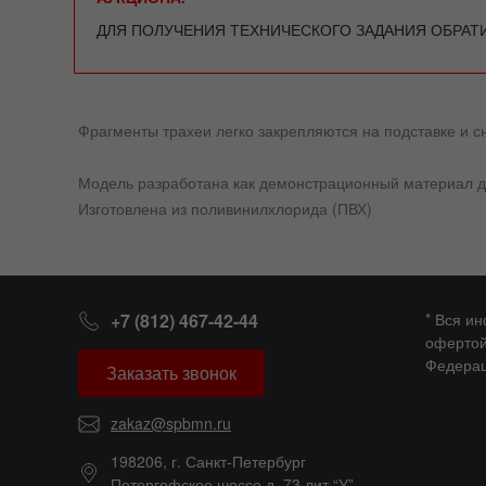
ДЛЯ ПОЛУЧЕНИЯ ТЕХНИЧЕСКОГО ЗАДАНИЯ ОБРАТ
Фрагменты трахеи легко закрепляются на подставке и с
Модель разработана как демонстрационный материал дл
Изготовлена из поливинилхлорида (ПВХ)
+7 (812) 467-42-44
* Вся и
офертой
Федерац
Заказать звонок
zakaz@spbmn.ru
198206, г. Санкт-Петербург
Петергофское шоссе д. 73 лит “У”