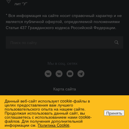
лит “У”
* Вся информация на сайте носит справочный характер и не
является публичной офертой, определяемой положениями
Статьи 437 Гражданского кодекса Российской Федерации.
Мы в соц. сетях
Карта сайта
Данный веб-сайт использует cookie-файлы в
целях предоставления вам лучшего
пользовательского опыта на нашем сайте.
Продолжая использовать данный сайт, вы
Принять
соглашаетесь с использованием нами cookie-
2026 Медтехника Спб, Все права защищены
файлов. Для получения дополнительной
Главная
Главная
Кабинет
Кабинет
Корзина
Корзина
Избранные
Избранные
информации см.
Политика Cookie
.