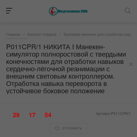
Главная
/
Каталог товаров
/
Тренажер-манекен для отработки сердеч
P011CPR/1 НИКИТА I Манекен-
симулятор полноростовой с твердыми
×
конечностями для отработки навыков
сердечно-лёгочной реанимации с
внешним световым контроллером.
Отработка навыка переворота в
устойчивое боковое положение
29
17
54
Артикул
P011CPR/1
ОТЛОЖИТЬ