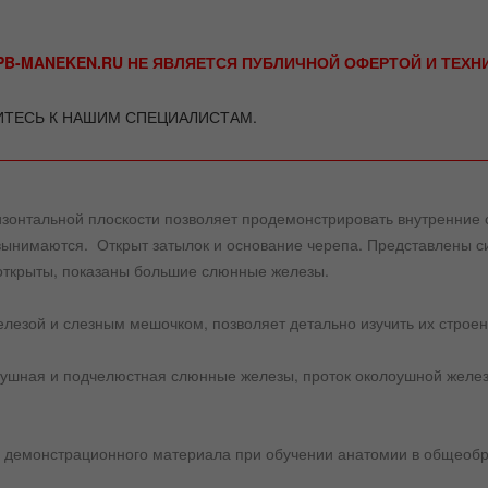
B-MANEKEN.RU НЕ ЯВЛЯЕТСЯ ПУБЛИЧНОЙ ОФЕРТОЙ И ТЕХ
ИТЕСЬ К НАШИМ СПЕЦИАЛИСТАМ.
изонтальной плоскости позволяет продемонстрировать внутренние с
вынимаются. Открыт затылок и основание черепа. Представлены си
 открыты, показаны большие слюнные железы.
лезой и слезным мешочком, позволяет детально изучить их строен
шная и подчелюстная слюнные железы, проток околоушной железы
е демонстрационного материала при обучении анатомии в общеобр