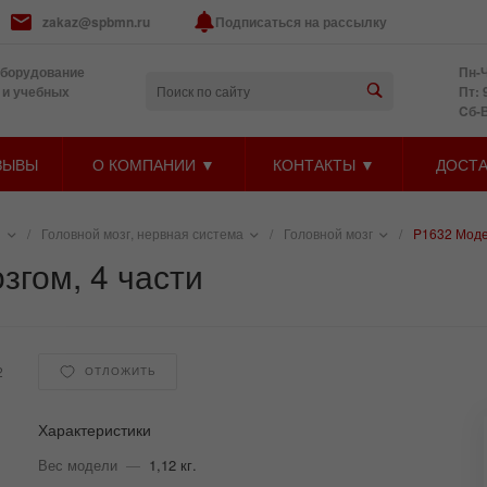
zakaz@spbmn.ru
Подписаться на рассылку
оборудование
Пн-Ч
 и учебных
Пт: 
Cб-
ЗЫВЫ
О КОМПАНИИ ▼
КОНТАКТЫ ▼
ДОСТА
и
/
Головной мозг, нервная система
/
Головной мозг
/
P1632 Модел
згом, 4 части
2
ОТЛОЖИТЬ
Характеристики
Вес модели
—
1,12 кг.