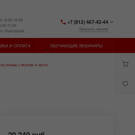
т: 9:00-18:00
+7 (812) 467-42-44
9.00-17.00
Заказать звонок
Вс: Выходной
+7 (812) 467-42-44
×
ВКА И ОПЛАТА
ОБУЧАЮЩИЕ ВЕБИНАРЫ
Санкт-Петербург,
Петергофское шоссе д.
73, лит. У
zakaz@spbmn.ru
ь головы с мозгом, 4 части
20 240 руб.