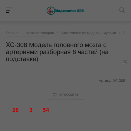
Главная
/
Каталог товаров
/
Анатомические модели и муляжи
/
Голо
XC-308 Модель головного мозга с
артериями разборная 8 частей (на
×
подставке)
Артикул
XC-308
ОТЛОЖИТЬ
28
3
54