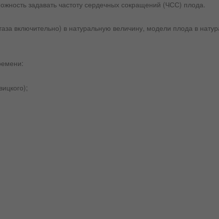
можность задавать частоту сердечных сокращений (ЧСС) плода.
 таза включительно) в натуральную величину, модели плода в нату
ремени:
ицкого);