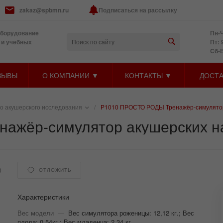
zakaz@spbmn.ru
Подписаться на рассылку
оборудование
Пн-Ч
 и учебных
Пт: 
Cб-
ЗЫВЫ
О КОМПАНИИ ▼
КОНТАКТЫ ▼
ДОСТА
о акушерского исследования
/
P1010 ПРОСТО РОДЫ Тренажёр-симулятор
ажёр-симулятор акушерских н
0
ОТЛОЖИТЬ
Характеристики
Вес модели
—
Вес симулятора роженицы: 12,12 кг.; Вес
плода: 0,54кг.; Вес младенца: 2,34 кг.