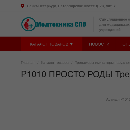
Санкт-Петербург, Петергофское шоссе д. 73, лит. У
Симуляционное 
для медицинских
учреждений
КАТАЛОГ ТОВАРОВ ▼
НОВОСТИ
ОТ
Главная
/
Каталог товаров
/
Тренажеры-имитаторы наружног
P1010 ПРОСТО РОДЫ Трен
Артикул
P101