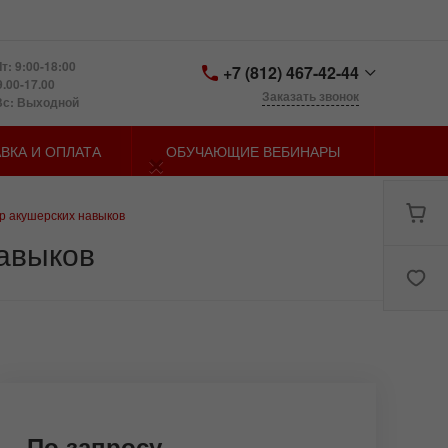
т: 9:00-18:00
+7 (812) 467-42-44
9.00-17.00
Заказать звонок
Вс: Выходной
+7 (812) 467-42-44
×
ВКА И ОПЛАТА
ОБУЧАЮЩИЕ ВЕБИНАРЫ
Санкт-Петербург,
Петергофское шоссе д.
73, лит. У
zakaz@spbmn.ru
 акушерских навыков
авыков
По запросу