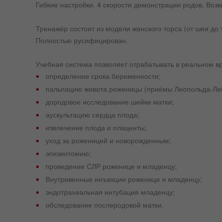
Гибкие настройки. 4 скорости демонстрации родов. Воз
Тренажёр состоит из модели женского торса (от шеи до
Полностью русифицирован.
Учебная система позволяет отрабатывать в реальном в
определение срока беременности;
пальпацию живота роженицы (приёмы Леопольда-Лев
дородовое исследование шейки матки;
аускультацию сердца плода;
извлечение плода и плаценты;
уход за роженицей и новорожденным;
эпизиотомию;
проведение СЛР роженице и младенцу;
Внутривенные инъекции роженице и младенцу;
эндотрахеальная интубация младенцу;
обследование послеродовой матки.